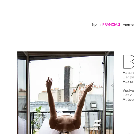
8 p.m.
FRANCIA 2
- Vierne
B
Hacer 
Dar par
Haz un
Vuelve 
Haz qu
Atrévete