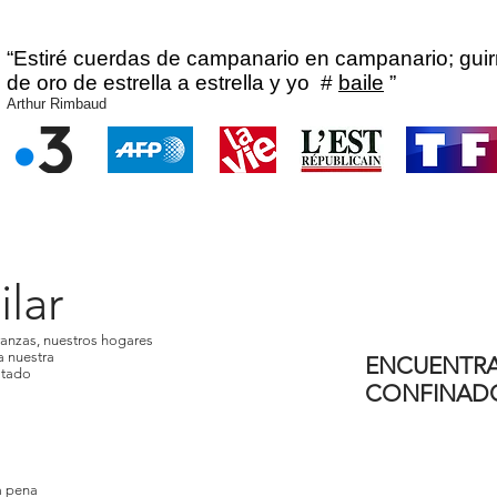
“Estiré cuerdas de campanario en campanario; gui
de oro de estrella a estrella y yo
#
baile
”
Arthur Rimbaud
lar
ranzas, nuestros hogares
a nuestra
ENCUENTRA
atado
CONFINADO
a pena