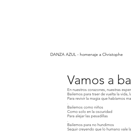
DANZA AZUL - homenaje a Christophe
Vamos a bai
En nuestros corazones, nuestras espe
Bailemos para traer de vuelta la vida, l
Para revivir la magia que habíamos m
.
Bailemos como niños
Como solo en la oscuridad
Para alejar las pesadillas
.
Bailemos para no hundirnos
Seguir creyendo que lo humano vale l