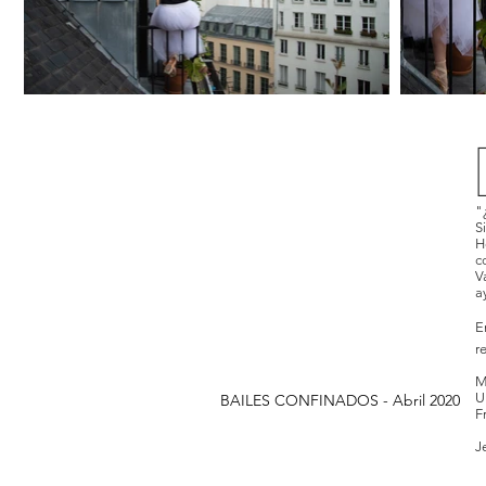
"
S
H
c
V
a
E
r
M
U
BAILES CONFINADOS - Abril 2020
F
J