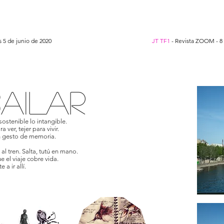
s 5 de junio de 2020
JT TF1
- Revista ZOOM - 8
AILAR
sostenible lo intangible.
a ver, tejer para vivir.
 gesto de memoria.
al tren. Salta, tutú en mano.
e el viaje cobre vida.
 a ir allí.