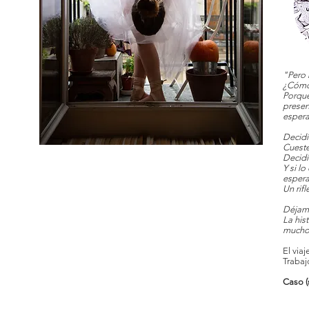
"Pero 
¿Cómo
Porque
presen
espera
Decidí
Cueste
Decidí
Y si l
espera
Un rif
Déjame
La his
mucho 
El viaj
Trabaj
Caso (s