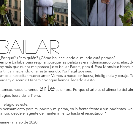
BAILAR
¿Por qué? ¿Para quién? ¿Cómo bailar cuando el mundo está parado?
iempre bailaba para respirar, porque las palabras eran demasiado concretas, d
oy más que nunca me parece justo bailar. Para ti, para ti. Para Monsieur Hervé, 
ontinúan haciendo girar este mundo. Por frágil que sea.
amos a necesitar mucho amor. Vamos a necesitar fuerza, inteligencia y coraje. T
yudar y discernir. Discernir por qué hemos llegado a esto.
arte
ntonces necesitaremos
, siempre. Porque el arte es el alimento del 
efugios fuera de la Tierra.
i refugio es este.
n pensamiento para mi padre y mi prima, en la frente frente a sus pacientes. 
rancia, desde el agente de mantenimiento hasta el resucitador "
eanne - marzo de 2020