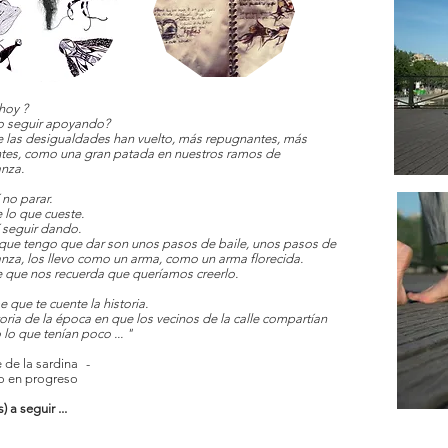
hoy ?
 seguir apoyando?
 las desigualdades han vuelto, más repugnantes, más
tes, como una gran patada en nuestros ramos de
nza.
 no parar.
 lo que cueste.
 seguir dando.
o que tengo que dar son unos pasos de baile, unos pasos de
nza, los llevo como un arma, como un arma florecida.
le que nos recuerda que queríamos creerlo.
 que te cuente la historia.
toria de la época en que los vecinos de la calle compartían
lo que tenían poco ... "
e de la sardina
-
o en progreso
) a seguir ...