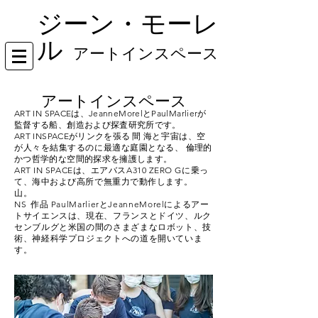
ジーン・モーレ
ル
アートインスペース
アートインスペース
ART IN SPACEは、JeanneMorelとPaulMarlierが
監督する船、創造および探査研究所です。
ART INSPACEがリンクを張る
間
海と宇宙は、空
が人々を結集するのに最適な庭園となる、
倫理的
かつ哲学的な空間的探求を擁護します。
ART IN SPACEは、エアバスA310 ZERO Gに乗っ
て、海中および高所で無重力で動作します。
山。
NS
作品
PaulMarlierとJeanneMorelによるアー
トサイエンスは、現在、フランスとドイツ、ルク
センブルグと米国の間のさまざまなロボット、技
術、神経科学プロジェクトへの道を開いていま
す。