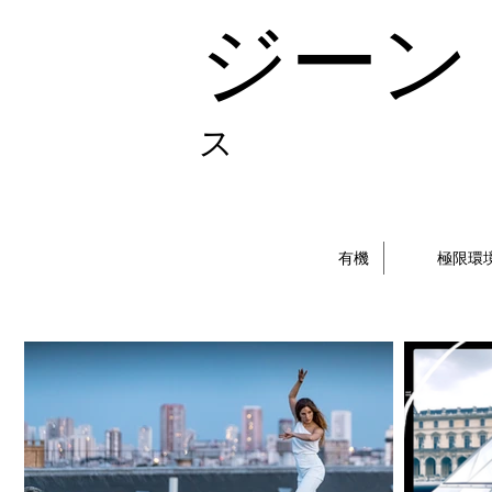
ジーン
ス
有機
極限環