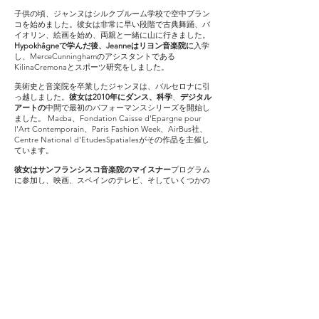
子供の頃、ジャンヌはシルクプルーム学校で空中ブラン
コを始めました。彼女は非常に早い段階で古典舞踊、バ
イオリン、絵画を始め、両親と一緒に山に行きました。
Hypokhâgneで学んだ後、Jeanneはリヨン音楽院に
入学
し、MerceCunninghamのアシスタントである
KilinaCremonaとスポーツ研究をしました。
美術史と音楽院を卒業したジャンヌは、バルセロナに引
っ越しました。
彼女は2010年にダンス、科学
、
デジタル
アートの
中間で最初のパフォーマンスシリーズを開始し
ました。 Macba、Fondation Caisse d'Epargne pour
l'Art Contemporain、Paris Fashion Week、AirBus社、
Centre National d'EtudesSpatialesがその作品を主催し
ています。
彼女はサンフランシスコ
音楽院のマイスナー
プログラム
に参加し、映画、スペインのテレビ、そしていくつかの
ヨーロッパの舞台で演奏しました。
ジャンヌはリヨンと
パリの劇場で演じています。
2016年10月以降、PaulMarlierとJeanneMorel
Airbus
A310 Zero Gに乗って、ヨーロッパの宇宙飛行士である
ThomasPesquetとJean-FrançoisClervoy（プロジェクト
のスポンサー）と協力します。ジャンヌはCNESの科学
キャンペーン中に一人で最初の飛行を行い、今日では無
重力を彼女の仕事の中心にしています。
重力が変化する環境で進化するこの体から、彼女は
新し
いダンス
を求めています。
踊り方は？共有する方法は？