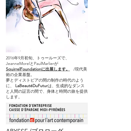
2016年9月初旬、トゥールーズで、
JeanneMorelとPaulMarlierが
SquirrelFoundationに出展します。
/現代美
術の企業基盤。
夢とディストピアの間の制作の時代のよう
に、
LaBeautéDuFutur
は、生成的なダンス
と人間の証言の間で、身体と時間の旅を提供
します。