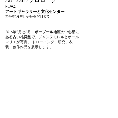
ABYSSE /プロローグ
FLAQ
アートギャラリーと文化センター
2016年5月19日から6月20日まで
2016年5月と6月、
ボーブール地区の中心部に
ある古い礼拝堂で、
ジャンヌモレルとポール
マリエが写真、
ドローイング、研究、衣
装、創作作品を展示します。
展覧会のオープニングでのオペラ公演と、ア
イナ・ヴェラ、エリック・プラザ・コシェ、
フレデリック・ミエル、そしてバルセロナの
制作会社ニーブのビデオグラファーとのコラ
ボレーションによる作品。
FLAQギャラリー、36rueQuincampoix。