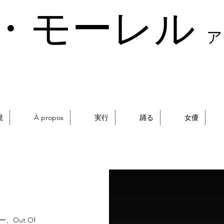
・モーレル
ア
境
À propos
実行
踊る
女優
Out Of