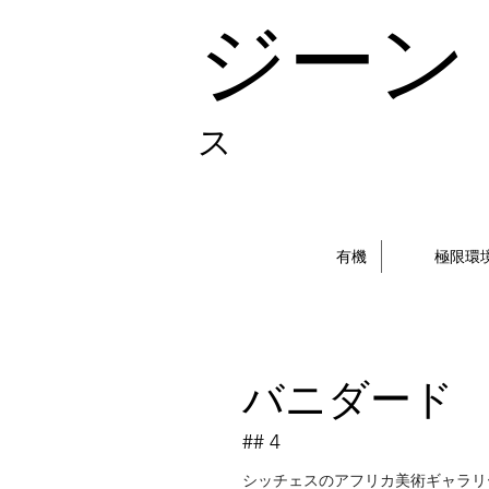
ジーン
ス
有機
極限環
バニダード
## 4
シッチェスのアフリカ美術ギャラリー、