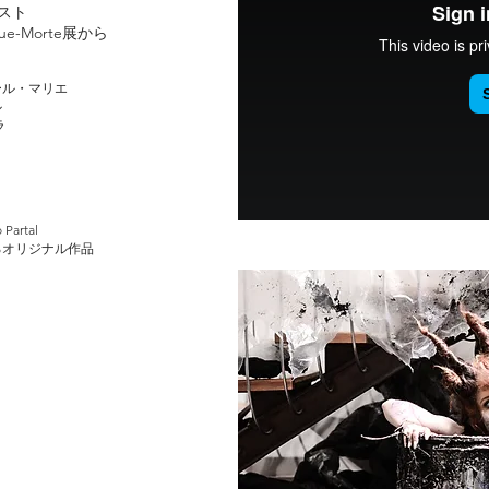
ィスト
que-Morte展から
ール・マリエ
ル
ラ
artal
るオリジナル作品